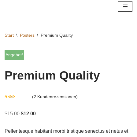
Zum
Inhalt
springen
Start
\
Posters
\
Premium Quality
Angebot!
Premium Quality
(
2
Kundenrezensionen)
Bewertet
2
mit
$
15.00
$
12.00
2.00
von
5,
basierend
Pellentesque habitant morbi tristique senectus et netus et
auf